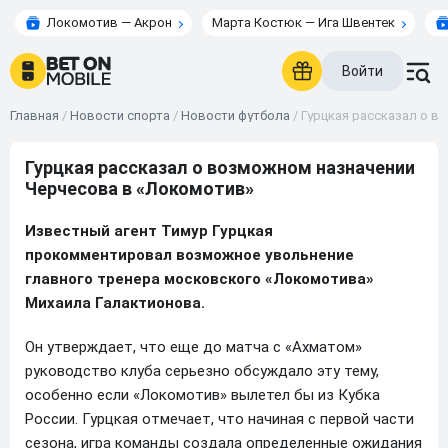
Локомотив — Акрон
Марта Костюк — Ига Швентек
Войти
Главная
/
Новости спорта
/
Новости футбола
/
Гурцкая рассказал о в
Гурцкая рассказал о возможном назначении
Черчесова в «Локомотив»
Известный агент Тимур Гурцкая
прокомментировал возможное увольнение
главного тренера московского «Локомотива»
Михаила Галактионова.
Он утверждает, что еще до матча с «Ахматом»
руководство клуба серьезно обсуждало эту тему,
особенно если «Локомотив» вылетел бы из Кубка
России. Гурцкая отмечает, что начиная с первой части
сезона, игра команды создала определенные ожидания