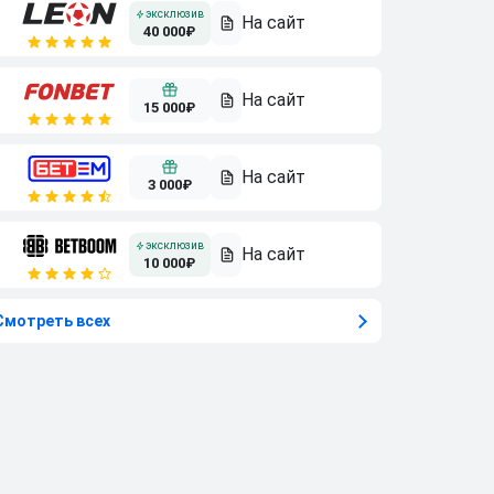
40 000₽
15 000₽
3 000₽
10 000₽
Смотреть всех