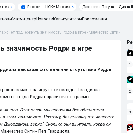
ентек
Ростов — ЦСКА Москва
Джессика Пегула — Диана 
гнозы
Матч-центр
Новости
Калькуляторы
Приложения
а хочет подчеркнуть значимость Родри в игре «Манчестер Сити»
Ре
ь значимость Родри в игре
1
ардиола высказался о влиянии отсутствия Родри
гроков влияют на игру его команды. Гвардиола
2
момент, когда Родри оправится от травмы.
о начала. Этот сезон мы проводим без обладателя
3
 в этом чемпионате. Поэтому, безусловно, это непросто.
м Джорданом, верно? Сколько они выиграли, когда он
 «Манчестер Сити» Пеп Гвардиола.