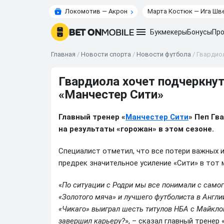
Локомотив — Акрон
Марта Костюк — Ига Шв
Букмекеры
Бонусы
Про
Главная
/
Новости спорта
/
Новости футбола
/
Гвардиол
Гвардиола хочет подчеркнут
«Манчестер Сити»
Главный тренер «
Манчестер Сити
» Пеп Гв
на результаты «горожан» в этом сезоне.
Специалист отметил, что все потери важных и
предрек значительное усиление «Сити» в тот 
«
По ситуации с Родри мы все понимали с самог
«Золотого мяча» и лучшего футболиста в Англии
«Чикаго» выиграл шесть титулов НБА с Майкло
завершил карьеру?
», – сказал главный тренер