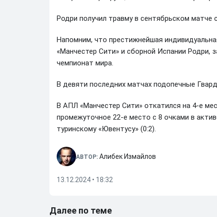
Родри получил травму в сентябрьском матче с
Напомним, что престижнейшая индивидуальна
«Манчестер Сити» и сборной Испании Родри, з
чемпионат мира.
В девяти последних матчах подопечные Гвар
В АПЛ «Манчестер Сити» откатился на 4-е мес
промежуточное 22-е место с 8 очками в активе
туринскому «Ювентусу» (0:2).
Алибек Измайлов
АВТОР:
13.12.2024 • 18:32
Далее по теме