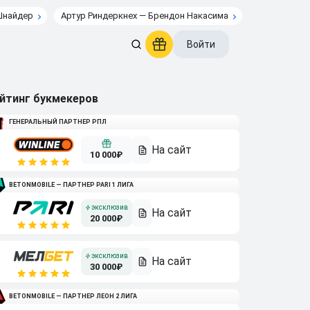
Шнайдер
Артур Риндеркнех — Брендон Накасима
Войти
йтинг букмекеров
ГЕНЕРАЛЬНЫЙ ПАРТНЕР РПЛ
10 000₽
BETONMOBILE — ПАРТНЕР PARI 1 ЛИГА
20 000₽
30 000₽
BETONMOBILE — ПАРТНЕР ЛЕОН 2 ЛИГА