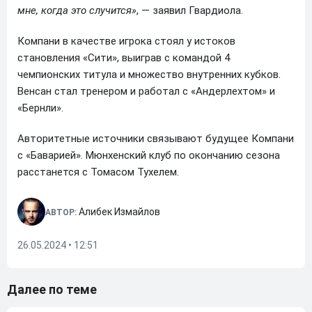
мне, когда это случится»
, — заявил Гвардиола.
Компани в качестве игрока стоял у истоков
становления «Сити», выиграв с командой 4
чемпионских титула и множество внутренних кубков.
Венсан стал тренером и работал с «Андерлехтом» и
«Бернли».
Авторитетные источники связывают будущее Компани
с «Баварией». Мюнхенский клуб по окончанию сезона
расстанется с Томасом Тухелем.
Алибек Измайлов
АВТОР:
26.05.2024 • 12:51
Далее по теме