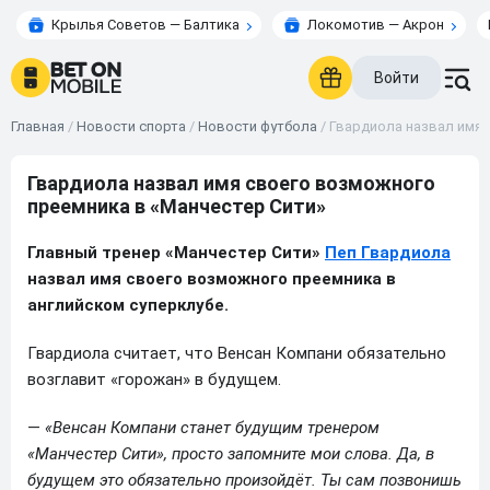
Крылья Советов — Балтика
Локомотив — Акрон
Войти
Главная
/
Новости спорта
/
Новости футбола
/
Гвардиола назвал имя 
Гвардиола назвал имя своего возможного
преемника в «Манчестер Сити»
Главный тренер «Манчестер Сити»
Пеп Гвардиола
назвал имя своего возможного преемника в
английском суперклубе.
Гвардиола считает, что Венсан Компани обязательно
возглавит «горожан» в будущем.
—
«Венсан Компани станет будущим тренером
«Манчестер Сити», просто запомните мои слова. Да, в
будущем это обязательно произойдёт. Ты сам позвонишь