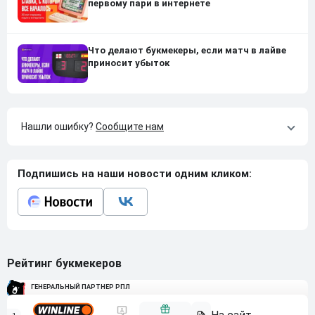
первому пари в интернете
Что делают букмекеры, если матч в лайве
приносит убыток
Нашли ошибку?
Сообщите нам
Подпишись на наши новости одним кликом:
Рейтинг букмекеров
ГЕНЕРАЛЬНЫЙ ПАРТНЕР РПЛ