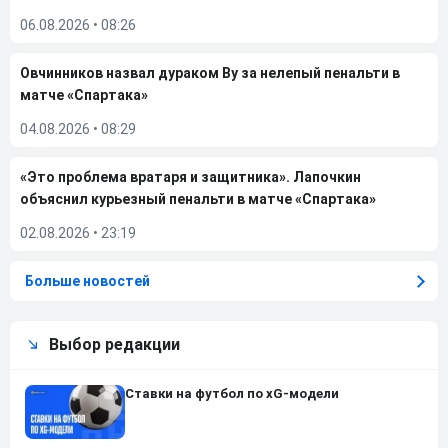
06.08.2026
•
08:26
Овчинников назвал дураком Ву за нелепый пенальти в
матче «Спартака»
04.08.2026
•
08:29
«Это проблема вратаря и защитника». Лапочкин
объяснил курьезный пенальти в матче «Спартака»
02.08.2026
•
23:19
Больше новостей
Выбор редакции
Ставки на футбол по xG-модели