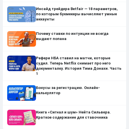
Инсайд трейдера Betfair — 18 параметров,
по которым букмекеры вычисляют умные
аккаунты
Почему ставки по интуиции не всегда
выдают попана
Рефери НБА ставил на матчи, которые
судил. Теперь Netflix снимает про него
документалку. История Тима Донахи. Часть
1
Бонусы за регистрацию. Онлайн-
калькулятор
Книга «Сигнал и шум» Нейта Сильвера.
Краткое содержание для ставочника