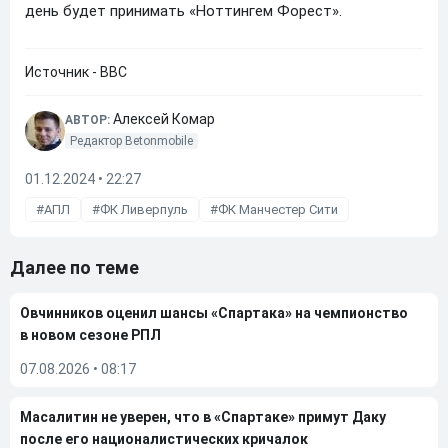
день будет принимать «Ноттингем Форест».
Источник - BBC
Алексей Комар
АВТОР:
Редактор Betonmobile
01.12.2024 • 22:27
АПЛ
ФК Ливерпуль
ФК Манчестер Сити
Далее по теме
Овчинников оценил шансы «Спартака» на чемпионство
в новом сезоне РПЛ
07.08.2026
•
08:17
Масалитин не уверен, что в «Спартаке» примут Даку
после его националистических кричалок