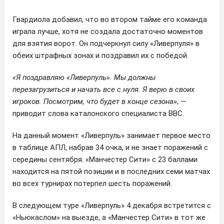
Гвардиола добавил, что во втором тайме его команда
играла лучше, хотя не создала достаточно моментов
для взятия ворот. Он подчеркнул силу «Ливерпуля» в
обеих штрафных зонах и поздравил их с победой.
«Я поздравляю «Ливерпуль». Мы должны
перезагрузиться и начать все с нуля. Я верю в своих
игроков. Посмотрим, что будет в конце сезона»
, —
приводит слова каталонского специалиста BBC.
На данный момент «Ливерпуль» занимает первое место
в таблице АПЛ, набрав 34 очка, и не знает поражений с
середины сентября. «Манчестер Сити» с 23 баллами
находится на пятой позиции и в последних семи матчах
во всех турнирах потерпел шесть поражений.
В следующем туре «Ливерпуль» 4 декабря встретится с
«Ньюкаслом» на выезде, а «Манчестер Сити» в тот же