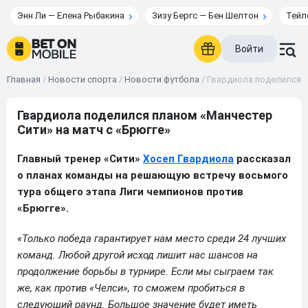
Энн Ли — Елена Рыбакина
Зизу Бергс — Бен Шелтон
Тейл
Войти
Главная
/
Новости спорта
/
Новости футбола
/
Гвардиола поделился п
Гвардиола поделился планом «Манчестер
Сити» на матч с «Брюгге»
Главный тренер «Сити»
Хосеп Гвардиола
рассказал
о планах команды на решающую встречу восьмого
тура общего этапа Лиги чемпионов против
«Брюгге».
«Только победа гарантирует нам место среди 24 лучших
команд. Любой другой исход лишит нас шансов на
продолжение борьбы в турнире. Если мы сыграем так
же, как против «Челси», то сможем пробиться в
следующий раунд. Большое значение будет иметь