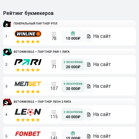
Рейтинг букмекеров
ГЕНЕРАЛЬНЫЙ ПАРТНЕР РПЛ
1
10 000₽
78
BETONMOBILE — ПАРТНЕР PARI 1 ЛИГА
2
71
20 000₽
3
107
30 000₽
BETONMOBILE — ПАРТНЕР ЛЕОН 2 ЛИГА
4
115
40 000₽
5
15 000₽
141