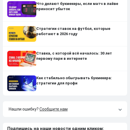
Что делают букмекеры, если матч в лайве
приносит убыток
Стратегии ставок на футбол, которые
работают в 2026 году
Ставка, с которой всё началось: 30 лет
первому пари в интернете
Как стабильно обыгрывать букмекера:
стратегии для профи
Нашли ошибку?
Сообщите нам
Подпишись на наши новости одним кликом: