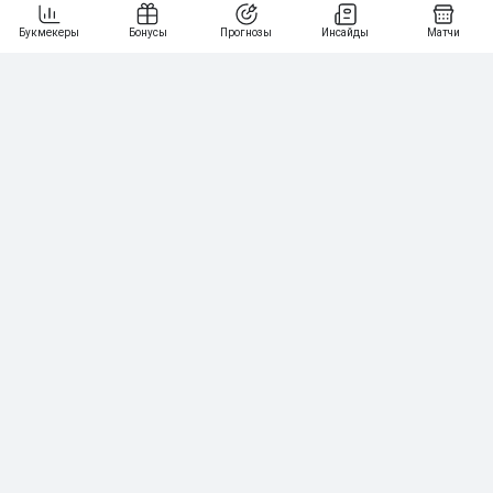
4
115
40 000₽
5
15 000₽
141
6
3 000₽
19
7
64
10 000₽
Смотреть всех
Бонусы букмекеров
10 000₽