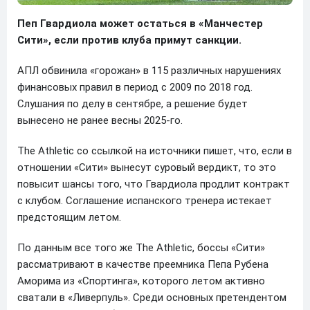
Пеп Гвардиола может остаться в «Манчестер
Сити», если против клуба примут санкции.
АПЛ обвинила «горожан» в 115 различных нарушениях
финансовых правил в период с 2009 по 2018 год.
Слушания по делу в сентябре, а решение будет
вынесено не ранее весны 2025-го.
The Athletic со ссылкой на источники пишет, что, если в
отношении «Сити» вынесут суровый вердикт, то это
повысит шансы того, что Гвардиола продлит контракт
с клубом. Соглашение испанского тренера истекает
предстоящим летом.
По данным все того же The Athletic, боссы «Сити»
рассматривают в качестве преемника Пепа Рубена
Аморима из «Спортинга», которого летом активно
сватали в «Ливерпуль». Среди основных претендентом