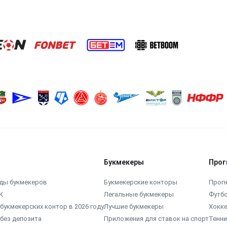
Букмекеры
Прог
ды букмекеров
Букмекерские конторы
Прогн
К
Легальные букмекеры
Футб
букмекерских контор в 2026 году
Лучшие букмекеры
Хокк
без депозита
Приложения для ставок на спорт
Тенни