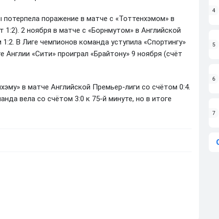
4
 потерпела поражение в матче с «Тоттенхэмом» в
т 1:2). 2 ноября в матче с «Борнмутом» в Английской
 1:2. В Лиге чемпионов команда уступила «Спортингу»
5
те Англии «Сити» проиграл «Брайтону» 9 ноября (счёт
6
хэму» в матче Английской Премьер-лиги со счётом 0:4.
да вела со счётом 3:0 к 75-й минуте, но в итоге
7