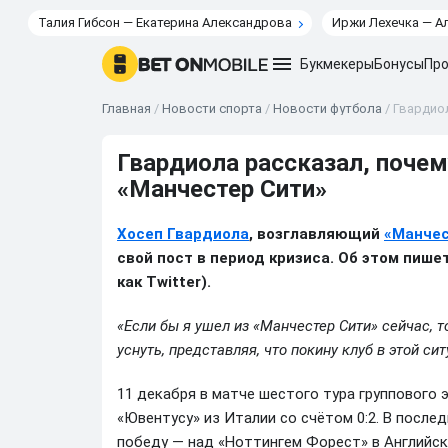
Талия Гибсон — Екатерина Александрова
Иржи Лехечка — А
Букмекеры
Бонусы
Про
Главная
/
Новости спорта
/
Новости футбола
/
Гвардиол
Гвардиола рассказал, почему
«Манчестер Сити»
Хосеп Гвардиола
, возглавляющий
«Манчес
свой пост в период кризиса. Об этом пишет
как Twitter).
«Если бы я ушел из «Манчестер Сити» сейчас, т
уснуть, представляя, что покину клуб в этой си
11 декабря в матче шестого тура группового 
«Ювентусу» из Италии со счётом 0:2. В после
победу — над «Ноттингем Форест» в Английско