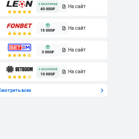
40 000₽
15 000₽
3 000₽
10 000₽
Смотреть всех