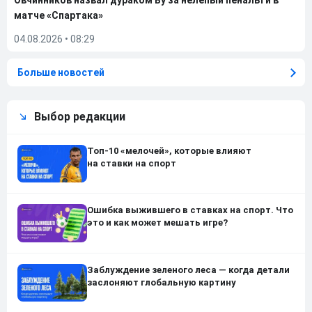
Овчинников назвал дураком Ву за нелепый пенальти в
матче «Спартака»
04.08.2026
•
08:29
Больше новостей
Выбор редакции
Топ-10 «мелочей», которые влияют
на ставки на спорт
Ошибка выжившего в ставках на спорт. Что
это и как может мешать игре?
Заблуждение зеленого леса — когда детали
заслоняют глобальную картину