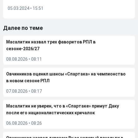
05.03.2024 • 15:51
Далее по теме
Масалитин назвал трех фаворитов РПЛ в
сезоне-2026/27
08.08.2026
•
08:11
Овчинников оценил шансы «Спартака» на чемпионство
в новом сезоне РПЛ
07.08.2026
•
08:17
Масалитин не уверен, что в «Спартаке» примут Даку
после его националистических кричалок
06.08.2026
•
08:26