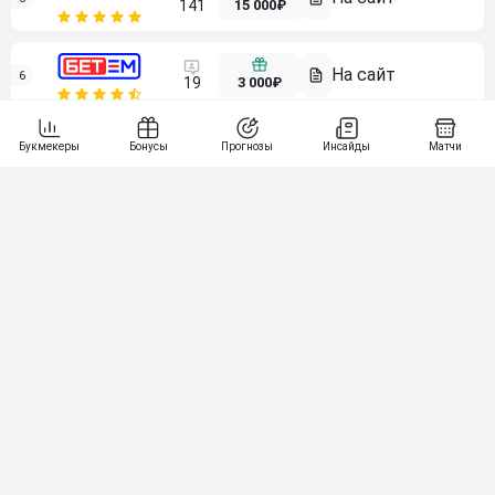
15 000₽
141
6
3 000₽
19
7
64
10 000₽
Смотреть всех