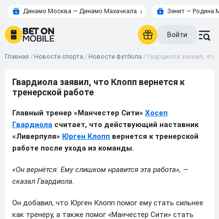
Динамо Москва — Динамо Махачкала
Зенит — Родина 
Войти
Главная
/
Новости спорта
/
Новости футбола
/
Гвардиола заявил, что
Гвардиола заявил, что Клопп вернется к
тренерской работе
Главный тренер «Манчестер Сити»
Хосеп
Гвардиола
считает, что действующий наставник
«Ливерпуля»
Юрген Клопп
вернется к тренерской
работе после ухода из команды.
«Он вернётся. Ему слишком нравится эта работа», —
сказал Гвардиола.
Он добавил, что Юрген Клопп помог ему стать сильнее
как тренеру, а также помог «Манчестер Сити» стать