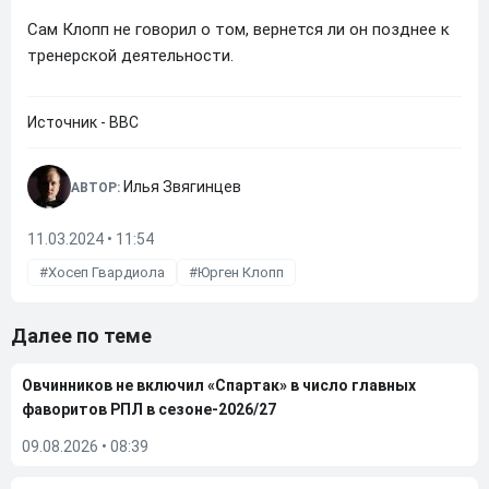
Сам Клопп не говорил о том, вернется ли он позднее к
тренерской деятельности.
Источник - BBC
Илья Звягинцев
АВТОР:
11.03.2024 • 11:54
Хосеп Гвардиола
Юрген Клопп
Далее по теме
Овчинников не включил «Спартак» в число главных
фаворитов РПЛ в сезоне-2026/27
09.08.2026
•
08:39