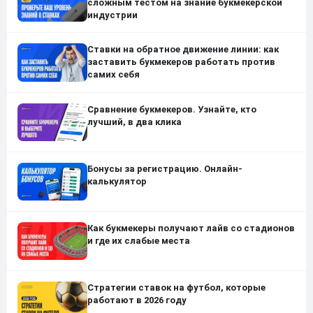
сложным тестом на знание букмекерской
индустрии
Ставки на обратное движение линии: как
заставить букмекеров работать против
самих себя
Сравнение букмекеров. Узнайте, кто
лучший, в два клика
Бонусы за регистрацию. Онлайн-
калькулятор
Как букмекеры получают лайв со стадионов
и где их слабые места
Стратегии ставок на футбол, которые
работают в 2026 году