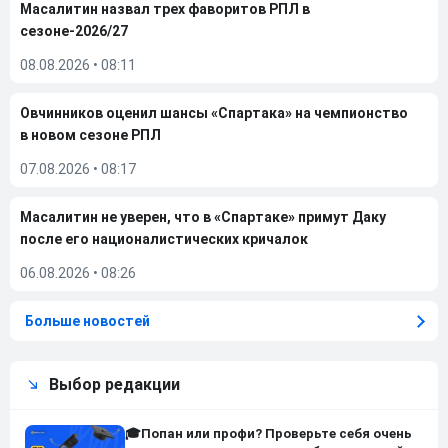
Масалитин назвал трех фаворитов РПЛ в
сезоне-2026/27
08.08.2026
•
08:11
Овчинников оценил шансы «Спартака» на чемпионство
в новом сезоне РПЛ
07.08.2026
•
08:17
Масалитин не уверен, что в «Спартаке» примут Даку
после его националистических кричалок
06.08.2026
•
08:26
Больше новостей
Выбор редакции
🎓Попан или профи? Проверьте себя очень