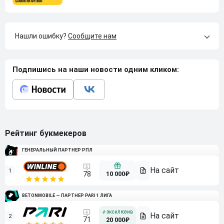
Нашли ошибку?
Сообщите нам
Подпишись на наши новости одним кликом:
Рейтинг букмекеров
ГЕНЕРАЛЬНЫЙ ПАРТНЕР РПЛ
1
10 000₽
78
BETONMOBILE — ПАРТНЕР PARI 1 ЛИГА
2
71
20 000₽