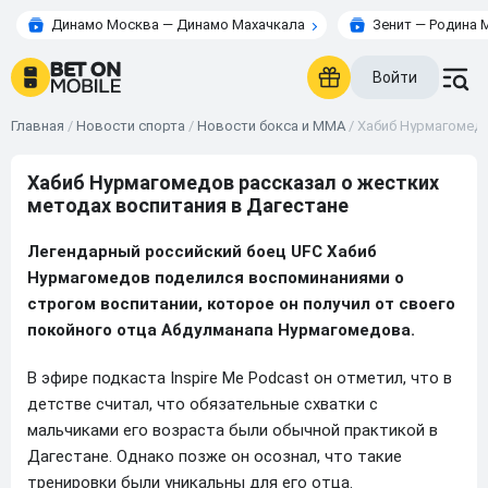
Динамо Москва — Динамо Махачкала
Зенит — Родина 
Войти
Главная
/
Новости спорта
/
Новости бокса и ММА
/
Хабиб Нурмагомедо
Хабиб Нурмагомедов рассказал о жестких
методах воспитания в Дагестане
Легендарный российский боец UFC Хабиб
Нурмагомедов поделился воспоминаниями о
строгом воспитании, которое он получил от своего
покойного отца Абдулманапа Нурмагомедова.
В эфире подкаста Inspire Me Podcast он отметил, что в
детстве считал, что обязательные схватки с
мальчиками его возраста были обычной практикой в
Дагестане. Однако позже он осознал, что такие
тренировки были уникальны для его отца.