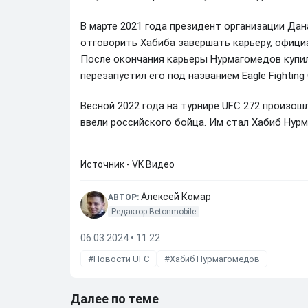
В марте 2021 года президент организации Дан
отговорить Хабиба завершать карьеру, официа
После окончания карьеры Нурмагомедов купил п
перезапустил его под названием Eagle Fighting
Весной 2022 года на турнире UFC 272 произош
ввели российского бойца. Им стал Хабиб Нур
Источник - VK Видео
Алексей Комар
АВТОР:
Редактор Betonmobile
06.03.2024 • 11:22
Новости UFC
Хабиб Нурмагомедов
Далее по теме