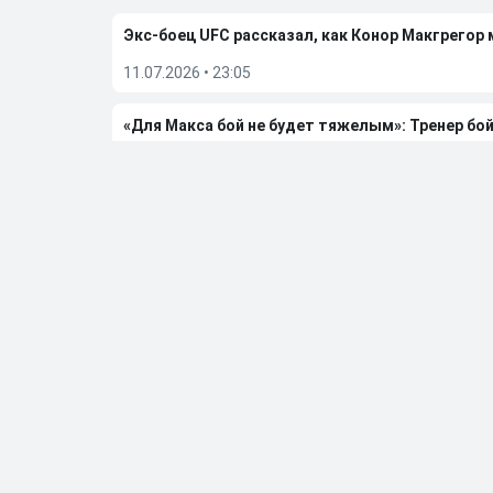
Экс-боец UFC рассказал, как Конор Макгрегор
11.07.2026
•
23:05
«Для Макса бой не будет тяжелым»: Тренер бо
Макгрегором
11.07.2026
•
19:03
Олейник: Холлоуэй не является большим фаво
11.07.2026
•
18:49
Рафиков рассказал, как закончится бой Макгре
11.07.2026
•
18:31
Больше новостей
Выбор редакции