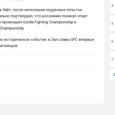
4
а Уайт, после нескольких неудачных попыток
льно подтвердил, что россиянин покинул спорт.
ромоушен Gorilla Fighting Championship и
5
 Championship.
ло историческое событие: в Зал славы UFC впервые
6
магомедов.
7