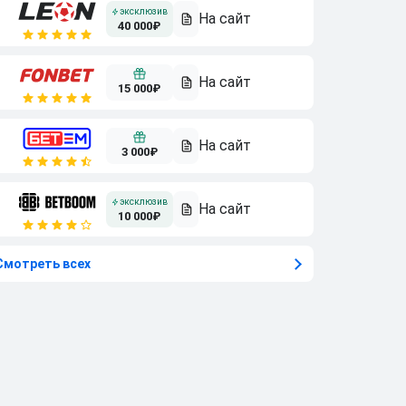
40 000₽
15 000₽
3 000₽
10 000₽
Смотреть всех