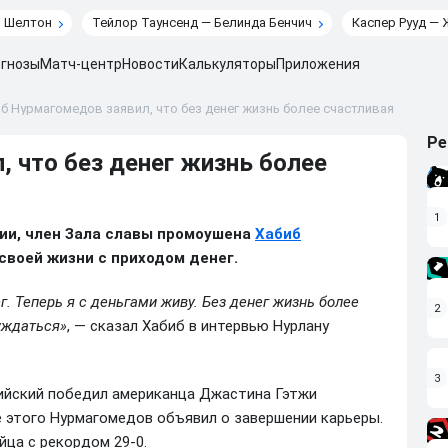
н Шелтон
Тейлор Таунсенд — Белинда Бенчич
Каспер Рууд — 
гнозы
Матч-центр
Новости
Калькуляторы
Приложения
б Нурмагомедов заявил, что без денег жизнь более счастливая
Ре
 что без денег жизнь более
1
рии, член Зала славы промоушена
Хабиб
своей жизни с приходом денег.
г. Теперь я с деньгами живу. Без денег жизнь более
2
уждаться»
, — сказал Хабиб в интервью Нурлану
3
ссийский победил американца Джастина Гэтжи
 этого Нурмагомедов объявил о завершении карьеры.
йца с рекордом 29-0.