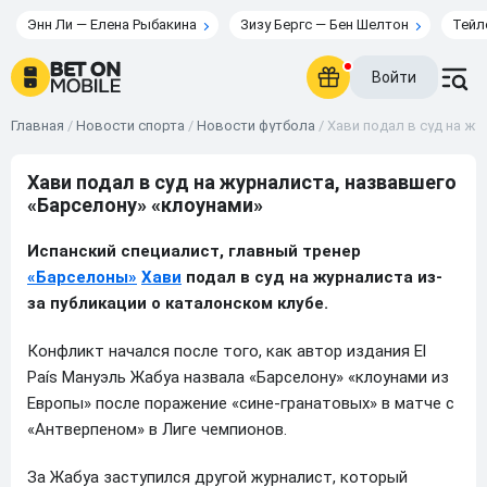
Энн Ли — Елена Рыбакина
Зизу Бергс — Бен Шелтон
Тейл
Войти
Главная
/
Новости спорта
/
Новости футбола
/
Хави подал в суд на ж
Хави подал в суд на журналиста, назвавшего
«Барселону» «клоунами»
Испанский специалист, главный тренер
«Барселоны»
Хави
подал в суд на журналиста из-
за публикации о каталонском клубе.
Конфликт начался после того, как автор издания El
País Мануэль Жабуа назвала «Барселону» «клоунами из
Европы» после поражение «сине-гранатовых» в матче с
«Антверпеном» в Лиге чемпионов.
За Жабуа заступился другой журналист, который