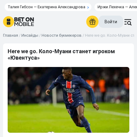
Талия Гибсон — Екатерина Александрова
Иржи Лехечка — Але
Войти
Главная
/
Инсайды
/
Новости букмекеров
/
Here we go. Коло-Муани ст
Here we go. Коло-Муани станет игроком
«Ювентуса»