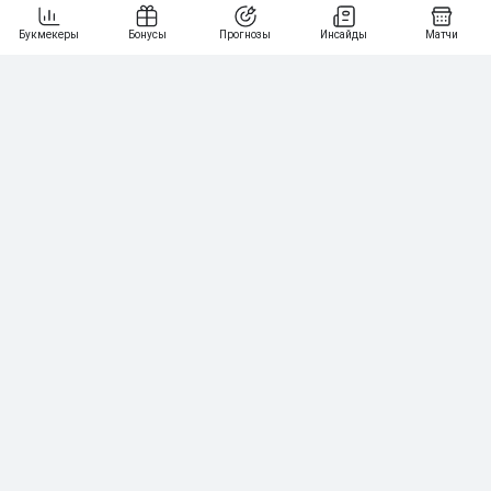
15 000₽
141
6
3 000₽
19
7
64
10 000₽
Смотреть всех
Бонусы букмекеров
10 000₽
20 000₽