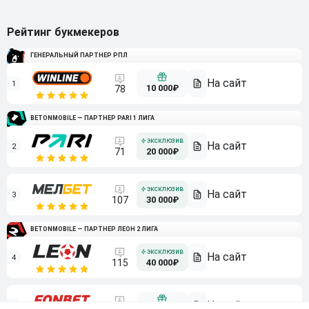
Рейтинг букмекеров
ГЕНЕРАЛЬНЫЙ ПАРТНЕР РПЛ
1
10 000₽
78
BETONMOBILE — ПАРТНЕР PARI 1 ЛИГА
2
71
20 000₽
3
107
30 000₽
BETONMOBILE — ПАРТНЕР ЛЕОН 2 ЛИГА
4
115
40 000₽
5