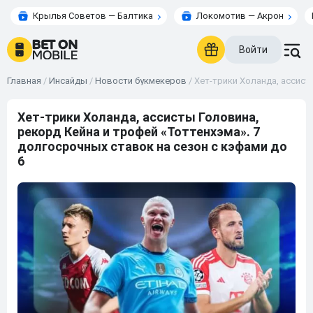
Крылья Советов — Балтика
Локомотив — Акрон
Войти
Главная
/
Инсайды
/
Новости букмекеров
/
Хет-трики Холанда, ассист
Хет-трики Холанда, ассисты Головина,
рекорд Кейна и трофей «Тоттенхэма». 7
долгосрочных ставок на сезон с кэфами до
6