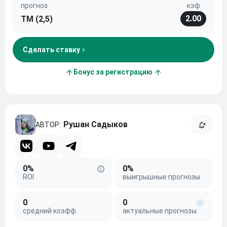
прогноз
кэф
2.00
ТМ (2,5)
Сделать ставку
Бонус за регистрацию
Рушан Садыков
0%
0%
ROI
выигрышные прогнозы
0
0
средний коэфф
актуальные прогнозы