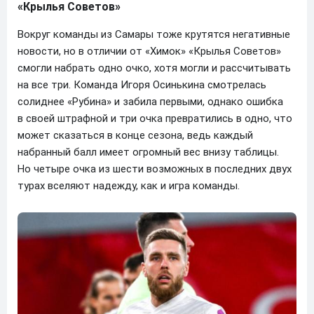
«Крылья Советов»
Вокруг команды из Самары тоже крутятся негативные
новости, но в отличии от «Химок» «Крылья Советов»
смогли набрать одно очко, хотя могли и рассчитывать
на все три. Команда Игоря Осинькина смотрелась
солиднее «Рубина» и забила первыми, однако ошибка
в своей штрафной и три очка превратились в одно, что
может сказаться в конце сезона, ведь каждый
набранный балл имеет огромный вес внизу таблицы.
Но четыре очка из шести возможных в последних двух
турах вселяют надежду, как и игра команды.