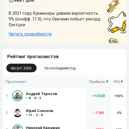
В 2021 году букмекеры давали вероятность
9% (коэфф. 11.0), что Овечкин побьет рекорд
Гретцки
Рейтинг прогнозистов
Август 2026
За последний год
Прогнозист
Прибыль
ROI
Андрей Тарасов
1
+
13320
+66%
+
8
=
0
-
2
Юрий Соколов
2
-1760
-4%
+
11
=
2
-
8
Николай Караман