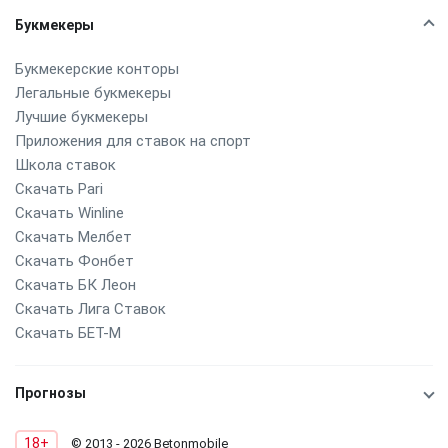
Букмекеры
Букмекерские конторы
Легальные букмекеры
Лучшие букмекеры
Приложения для ставок на спорт
Школа ставок
Скачать Pari
Скачать Winline
Скачать Мелбет
Скачать Фонбет
Скачать БК Леон
Скачать Лига Ставок
Скачать БЕТ-М
Прогнозы
18+
© 2013 - 2026 Betonmobile