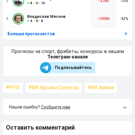
3
-3700
-10%
+
8
=
0
-
10
Владислав Мяснов
4
-10080
-42%
+
4
=
0
-
8
Больше прогнозистов
Прогнозы на спорт, фрибеты, конкурсы в нашем
Телеграм-канале
Подписывайтесь
РПЛ
ФК Крылья Советов
ФК Химки
Нашли ошибку?
Сообщите нам
Оставить комментарий