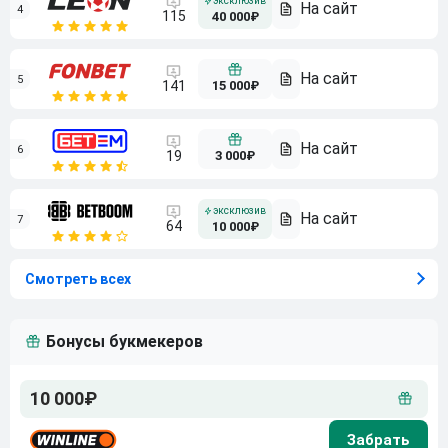
4
115
40 000₽
5
15 000₽
141
6
3 000₽
19
7
64
10 000₽
Смотреть всех
Бонусы букмекеров
10 000₽