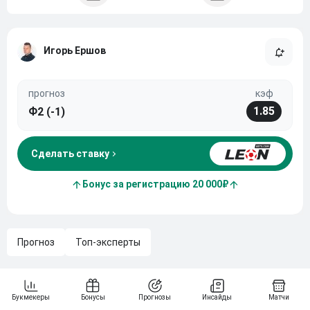
Игорь Ершов
прогноз
кэф
1.85
Ф2 (-1)
Сделать ставку
Бонус за регистрацию 20 000₽
Прогноз
Топ-эксперты
Химки-М – Знамя Труда. «Химки-М» Химки и «Знамя
Труда» Орехово-Зуево встречаются в рамках 6-го