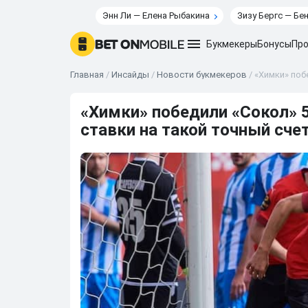
Энн Ли — Елена Рыбакина
Зизу Бергс — Бе
Букмекеры
Бонусы
Про
Главная
/
Инсайды
/
Новости букмекеров
/
«Химки» поб
«Химки» победили «Сокол» 5
ставки на такой точный счет