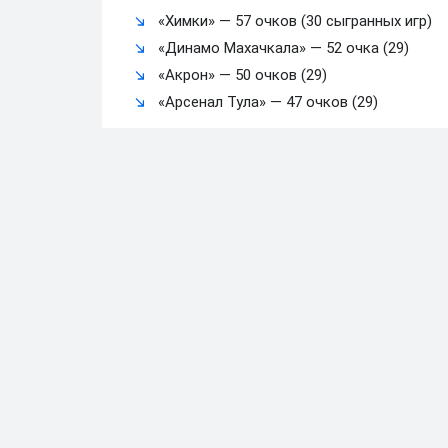
«Химки» — 57 очков (30 сыгранных игр)
«Динамо Махачкала» — 52 очка (29)
«Акрон» — 50 очков (29)
«Арсенал Тула» — 47 очков (29)
В рамках 31-го тура Первой Лиги «Динамо Мах
«Родина» примет «Арсенал», а уже завтра «Тю
Дмитрий Малик
АВТОР:
Редактор букмекерских новостей
04.09.2024 • 13:37
ФК Сокол
ФК Химки
Далее по теме