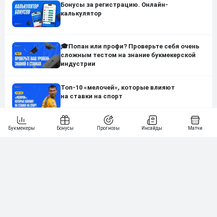
Бонусы за регистрацию. Онлайн-
калькулятор
🎓Попан или профи? Проверьте себя очень
сложным тестом на знание букмекерской
индустрии
Топ-10 «мелочей», которые влияют
на ставки на спорт
👶 Как родители ставили в букмекерских
конторах на футбольные успехи своих
детей и срывали куш
Нашли ошибку?
Сообщите нам
Подпишись на наши новости одним кликом: