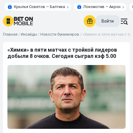
Крылья Советов — Балтика
Локомотив — Акрон
Войти
Главная
/
Инсайды
/
Новости букмекеров
/
«Химки» в пяти матчах с т
«Химки» в пяти матчах с тройкой лидеров
добыли 8 очков. Сегодня сыграл кэф 5.00