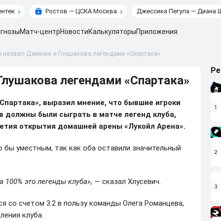
ентек
Ростов — ЦСКА Москва
Джессика Пегула — Диана 
гнозы
Матч-центр
Новости
Калькуляторы
Приложения
ч назвал Джикию и Глушакова легендами «Спартака»
Ре
Глушакова легендами «Спартака»
Спартака», выразил мнение, что бывшие игроки
1
в должны были сыграть в матче легенд клуба,
летия открытия домашней арены «Лукойл Арена».
о бы уместным, так как оба оставили значительный
2
а 100% это легенды клуба»
, — сказал Хлусевич.
3
я со счетом 3:2 в пользу команды Олега Романцева,
ления клуба.