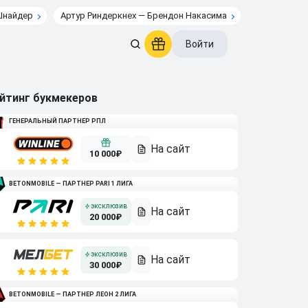
Шнайдер
Артур Риндеркнех — Брендон Накасима
Войти
йтинг букмекеров
ГЕНЕРАЛЬНЫЙ ПАРТНЕР РПЛ
10 000₽
BETONMOBILE — ПАРТНЕР PARI 1 ЛИГА
20 000₽
30 000₽
BETONMOBILE — ПАРТНЕР ЛЕОН 2 ЛИГА