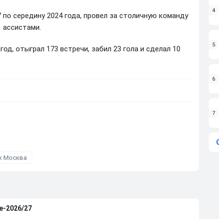
4
 по середину 2024 года, провел за столичную команду
1 ассистами.
5
год, отыграл 173 встречи, забил 23 гола и сделал 10
6
7
к Москва
е-2026/27