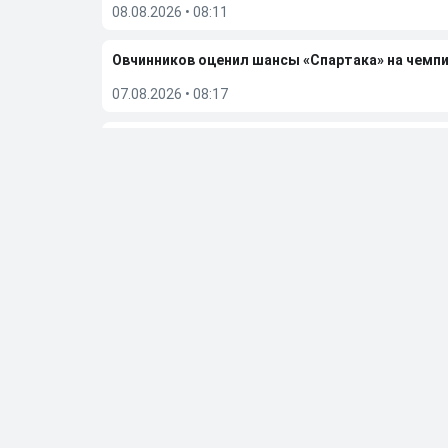
08.08.2026
•
08:11
Овчинников оценил шансы «Спартака» на чемп
07.08.2026
•
08:17
Масалитин не уверен, что в «Спартаке» примут
06.08.2026
•
08:26
Овчинников назвал дураком Ву за нелепый пена
04.08.2026
•
08:29
Больше новостей
Выбор редакции