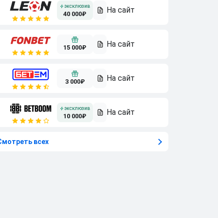
40 000₽
15 000₽
3 000₽
10 000₽
Смотреть всех