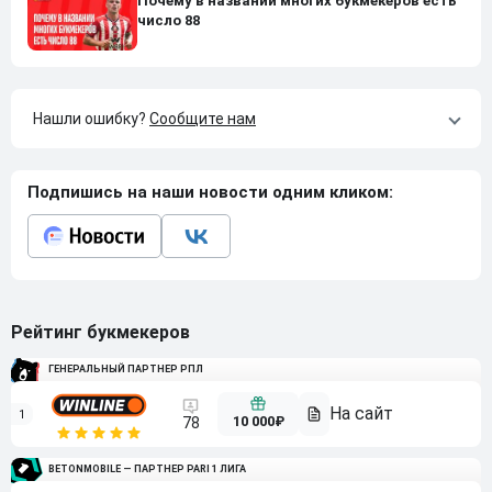
Почему в названии многих букмекеров есть
число 88
Нашли ошибку?
Сообщите нам
Подпишись на наши новости одним кликом:
Рейтинг букмекеров
ГЕНЕРАЛЬНЫЙ ПАРТНЕР РПЛ
1
10 000₽
78
BETONMOBILE — ПАРТНЕР PARI 1 ЛИГА