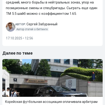
средний, много борьбы в нейтральных зонах, упор на
позиционные смены и спецбригады. Сыграть еще один
ТМ 5.5 шайб можно с коэффициентом 1.65.
Сергей Забуранный
АВТОР:
Автор статей о беттинге
17.10.2025 • 12:56
Далее по теме
Корейская футбольная ассоциация оплачивала арбитрам