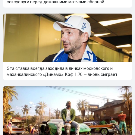
сексуслуги перед домашними матчами сборной
Эта ставка всегда заходила в личках московского и
махачкалинского «Динамо». Кэф 1.70 — вновь сыграет