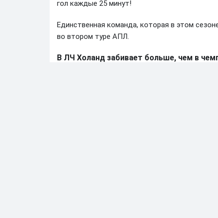
гол каждые 25 минут!
Единственная команда, которая в этом сезоне
во втором туре АПЛ.
В ЛЧ Холанд забивает больше, чем в чем
Причем речь про любые чемпионаты, кроме ав
маленькая — 17 мячей в 16 матчах.
В ЛЧ у норвежца статистика феноменальная — 
только 8 футболистов, а ведь Эрлингу только 
Какие коэффициенты на гол
«Лига Ставок»
принимает ставки на гол Холанд
дубль можно поставить за 5.00, на хет-трик — 
Еще один любопытный вариант — гол Холанда 