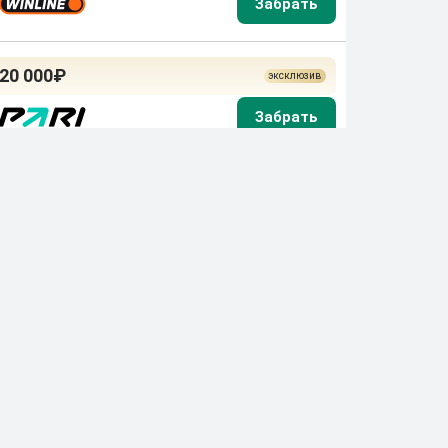
20 000₽
40 000₽
15 000₽
Промокоды