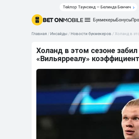
Тейлор Таунсенд — Белинда Бенчич
Букмекеры
Бонусы
Про
Главная
/
Инсайды
/
Новости букмекеров
/
Холанд в это
Холанд в этом сезоне забил 
«Вильярреалу» коэффициент