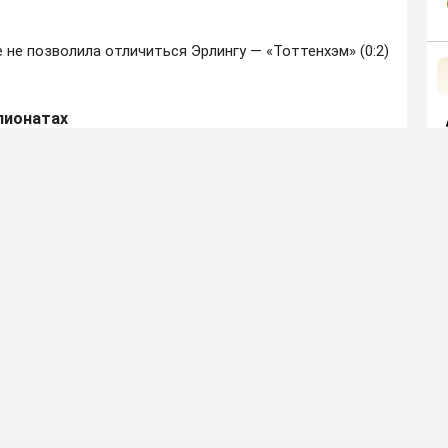
 не позволила отличиться Эрлингу — «Тоттенхэм» (0:2)
пионатах
стрийской Бундеслиги, но там выборка слишком
50 игр и 52 гола! Больше за всю историю забивали
25.
а в ворота «Вильярреала» с коэффициентом 1.80, на
за 20.00.
плюс победа «Сити» за 2.35.