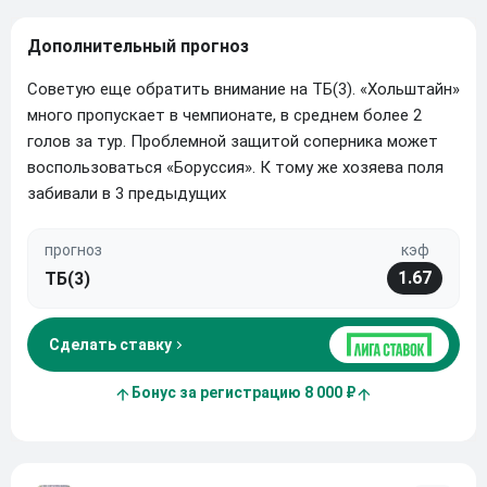
Дополнительный прогноз
Советую еще обратить внимание на ТБ(3). «Хольштайн»
много пропускает в чемпионате, в среднем более 2
голов за тур. Проблемной защитой соперника может
воспользоваться «Боруссия». К тому же хозяева поля
забивали в 3 предыдущих
прогноз
кэф
1.67
ТБ(3)
Сделать ставку
Бонус за регистрацию 8 000 ₽