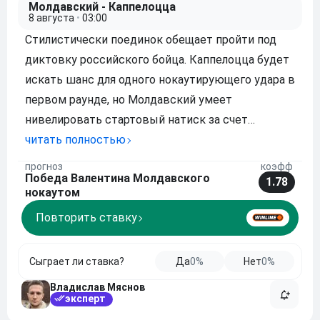
Молдавский - Каппелоцца
8 августа
•
03:00
Стилистически поединок обещает пройти под
диктовку российского бойца. Каппелоцца будет
искать шанс для одного нокаутирующего удара в
первом раунде, но Молдавский умеет
нивелировать стартовый натиск за счет
грамотной работы в клинче и своевременных
читать полностью
переводов на землю. Измотав бразильца
прогноз
коэфф
Победа Валентина Молдавского
постоянным давлением и контролем в партере,
1.78
нокаутом
Валентин заставит оп
Повторить ставку
Сыграет ли ставка?
Да
0%
Нет
0%
Владислав Мяснов
эксперт