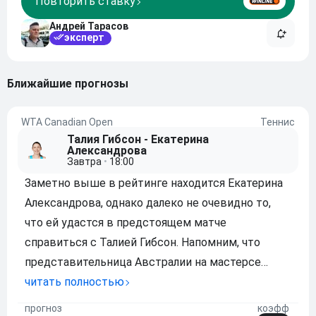
Повторить ставку
Андрей Тарасов
эксперт
ближайшие прогнозы
WTA Canadian Open
Теннис
Талия Гибсон - Екатерина
Александрова
Завтра
•
18:00
Заметно выше в рейтинге находится Екатерина
Александрова, однако далеко не очевидно то,
что ей удастся в предстоящем матче
справиться с Талией Гибсон. Напомним, что
представительница Австралии на мастерсе
уверенно преодолела две первые стадии,
читать полностью
побеждая в двух сетах, да и повторим, что
прогноз
коэфф