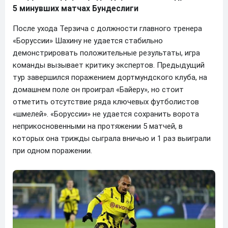
5 минувших матчах Бундеслиги
После ухода Терзича с должности главного тренера
«Боруссии» Шахину не удается стабильно
демонстрировать положительные результаты, игра
команды вызывает критику экспертов. Предыдущий
тур завершился поражением дортмундского клуба, на
домашнем поле он проиграл «Байеру», но стоит
отметить отсутствие ряда ключевых футболистов
«шмелей». «Боруссии» не удается сохранить ворота
неприкосновенными на протяжении 5 матчей, в
которых она трижды сыграла вничью и 1 раз выиграли
при одном поражении.