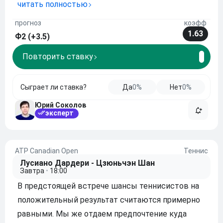
своем прошлом турнире теннисист остановился
читать полностью
только в финале. В свою очередь Иржи Лехечка
прогноз
коэфф
не слишком стабилен, и считаем, чт
1.63
Ф2 (+3.5)
Повторить ставку
Сыграет ли ставка?
Да
0%
Нет
0%
Юрий Соколов
эксперт
ATP Canadian Open
Теннис
Лусиано Дардери - Цзюньчэн Шан
Завтра
•
18:00
В предстоящей встрече шансы теннисистов на
положительный результат считаются примерно
равными. Мы же отдаем предпочтение куда