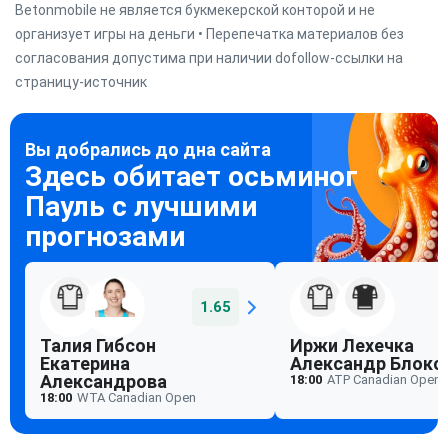
Betonmobile не является букмекерской конторой и не
организует игры на деньги • Перепечатка материалов без
согласования допустима при наличии dofollow-ссылки на
страницу-источник
1.65
Талия Гибсон
Иржи Лехечка
Екатерина
Александр Блокс
Александрова
18:00
ATP Canadian Open
18:00
WTA Canadian Open