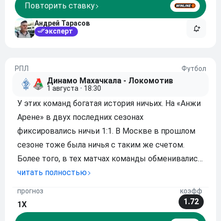
Повторить ставку
Андрей Тарасов
эксперт
РПЛ
Футбол
Динамо Махачкала - Локомотив
1 августа
•
18:30
У этих команд богатая история ничьих. На «Анжи
Арене» в двух последних сезонах
фиксировались ничьи 1:1. В Москве в прошлом
сезоне тоже была ничья с таким же счетом.
Более того, в тех матчах команды обменивались
голами в концовке В Каспийске отличился
читать полностью
дебютант Миро, в Москве - Сесар Монтес на 87-
прогноз
коэфф
й минуте. Так что традиция ничейных исходов в
1.72
1X
этом про