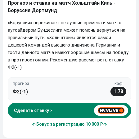
Прогноз и ставка на матч Хольштайн Киль -
Боруссия Дортмунд
«Боруссия» переживает не лучшие времена и матч с
аутсайдером Бундеслиги может помочь вернуться на
правильный путь. «Хольштайн» является самой
дешевой командой высшего дивизиона Германии и
гости данного матча имеют хорошие шансы на победу
в противостоянии. Рекомендую рассмотреть ставку
Ф2(-1).
прогноз
кэф
1.78
Ф2(-1)
Сделать ставку
Бонус за регистрацию 10 000 ₽