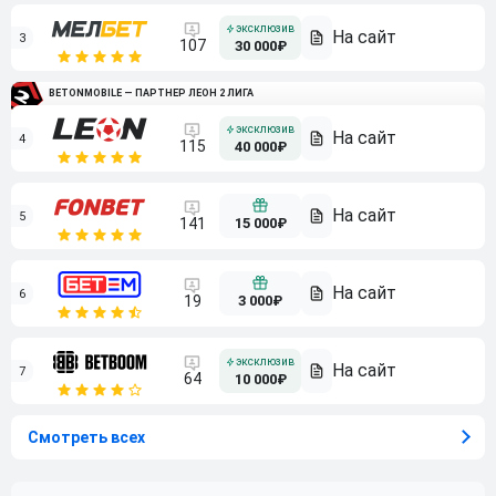
3
107
30 000₽
BETONMOBILE — ПАРТНЕР ЛЕОН 2 ЛИГА
4
115
40 000₽
5
15 000₽
141
6
3 000₽
19
7
64
10 000₽
Смотреть всех