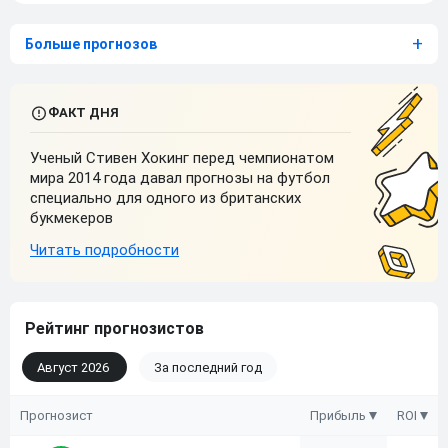
Больше прогнозов
Ученый Стивен Хокинг перед чемпионатом
мира 2014 года давал прогнозы на футбол
специально для одного из британских
букмекеров
Рейтинг прогнозистов
Август 2026
За последний год
Прогнозист
Прибыль
ROI