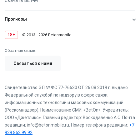
Скачать БЕТ-М
Прогнозы
18+
© 2013 - 2026 Betonmobile
Обратная связь:
Связаться с нами
Свидетельство ЭЛ № ФС 77-76630 ОТ 26.08.2019 г. выдано
Федеральной службой по надзору в сфере связи,
информационных технологий и массовых коммуникаций
(Роскомнадзор). Наименование СМИ: «BetOn». Учредитель:
ООО «Джетликс». Главный редактор: Воскодавенко А.О. Почта
редакции: info@betonmobile.ru. Номер телефона редакции:
+7
929 862 99 92
.