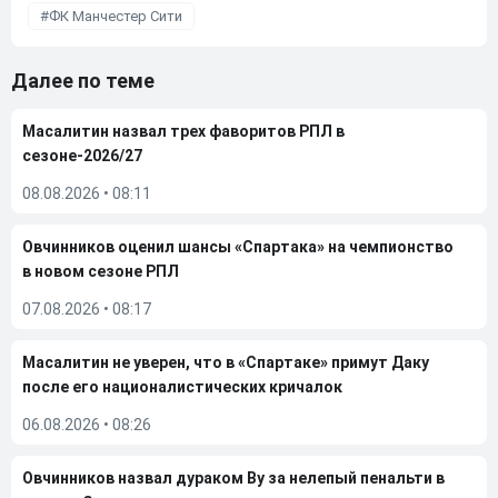
ФК Манчестер Сити
Далее по теме
Масалитин назвал трех фаворитов РПЛ в
сезоне-2026/27
08.08.2026
•
08:11
Овчинников оценил шансы «Спартака» на чемпионство
в новом сезоне РПЛ
07.08.2026
•
08:17
Масалитин не уверен, что в «Спартаке» примут Даку
после его националистических кричалок
06.08.2026
•
08:26
Овчинников назвал дураком Ву за нелепый пенальти в