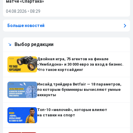
матче «Спартака»
04.08.2026
•
08:29
Больше новостей
Выбор редакции
Двойная игра, 75 агентов на финале
«Уимблдона» и 30 000 евро за вход в бизнес.
Что такое кортсайдинг
Инсайд трейдера Betfair — 18 параметров,
по которым букмекеры вычисляют умные
аккаунты
Топ-10 «мелочей», которые влияют
на ставки на спорт