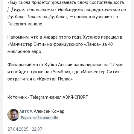
«Ему снова придется доказывать свою состоятельность.
[…] Будет очень сложно. Необходимо сосредоточиться на
футболе. Только на футболе», —
написал журналист в
Telegram-канале.
Напомним, что в январе этого года Хусанов перешел в
«Манчестер Сити» из французского «Ланса» за 40
миллионов евро.
Финальный матч Кубка Англии запланирован на 17 мая
и пройдет также на «Уэмбли», где «Манчестер Сити»
встретится с «Кристал Пэлас».
Источник - Telegram-канал АЗИЯ-СПОРТ
Алексей Комар
АВТОР:
Редактор Betonmobile
27.04.2025 • 22:07