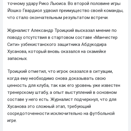
точному удару Рико Льюиса. Во второй половине игры
Йошко Гвардиол удвоил преимущество своей команды,
что стало окончательным результатом встречи.
Журналист Александр Троицкий высказал мнение по
поводу отсутствия в стартовом составе «Манчестер
Сити» узбекистанского защитника Абдукодира
Хусанова, который вновь оказался на скамейке
запасных.
Троицкий отметил, что игрок оказался в ситуации,
когда ему необходимо снова доказывать свою
ценность для клуба, так как его уровень уже известен
тренерскому штабу, а опыт выступлений в основном
составе у него есть. Журналист подчеркнул, что для
Хусанова это сложный этап, требующий
сосредоточенности исключительно на футбольной
игре.