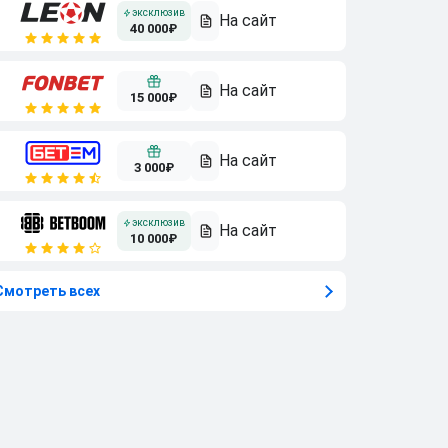
40 000₽
15 000₽
3 000₽
10 000₽
Смотреть всех