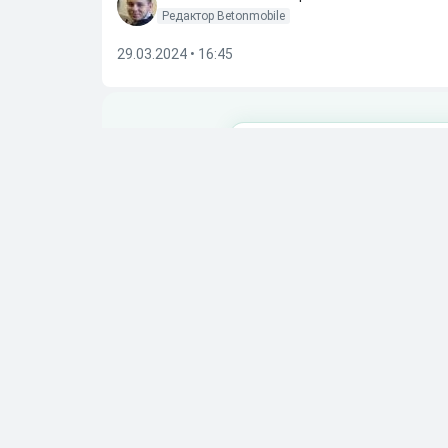
Редактор Betonmobile
29.03.2024 • 16:45
С
Крылья С
Се
+2
Возм
Прогноз
Коэффициент
Бонус за регистрацию
Андрей Тарасов
Эксперт
Повт