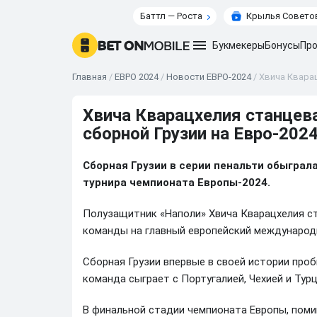
Баттл — Роста
Крылья Советов
Букмекеры
Бонусы
Про
Главная
/
ЕВРО 2024
/
Новости ЕВРО-2024
/
Хвича Кварац
Хвича Кварацхелия станцев
сборной Грузии на Евро-202
Сборная Грузии в серии пенальти обыграл
турнира чемпионата Европы-2024.
Полузащитник «Наполи» Хвича Кварацхелия ст
команды на главный европейский международ
Сборная Грузии впервые в своей истории проб
команда сыграет с Португалией, Чехией и Турц
В финальной стадии чемпионата Европы, помим