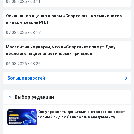
08.08.2026
•
08:11
Овчинников оценил шансы «Спартака» на чемпионство
в новом сезоне РПЛ
07.08.2026
•
08:17
Масалитин не уверен, что в «Спартаке» примут Даку
после его националистических кричалок
06.08.2026
•
08:26
Больше новостей
Выбор редакции
Как управлять деньгами в ставках на спорт:
полный гид по банкролл-менеджменту