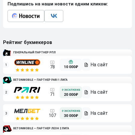
Подпишись на наши новости одним кликом:
Рейтинг букмекеров
ГЕНЕРАЛЬНЫЙ ПАРТНЕР РПЛ
1
10 000₽
78
BETONMOBILE — ПАРТНЕР PARI 1 ЛИГА
2
71
20 000₽
3
107
30 000₽
BETONMOBILE — ПАРТНЕР ЛЕОН 2 ЛИГА