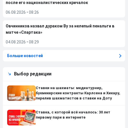
после его националистических кричалок
06.08.2026
•
08:26
Овчинников назвал дураком Ву за нелепый пенальти в
матче «Спартака»
04.08.2026
•
08:29
Больше новостей
Выбор редакции
Ставки на шахматы: медиатурнир,
букмекерские контракты Карлсена и Хикару,
перелив шахматистов в ставки на Доту
Ставка, с которой всё началось: 30 лет
первому пари в интернете