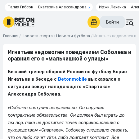
Талия Гибсон — Екатерина Александрова
Иржи Лехечка — Але
Войти
Главная
/
Новости спорта
/
Новости футбола
/
Игнатьев недоволен по
Игнатьев недоволен поведением Соболева и
сравнил его с «мальчишкой с улицы»
Бывший тренер сборной России по футболу Борис
Игнатьев в беседе с
Betonmobile
высказался о
ситуации вокруг нападающего «Спартака»
Александра Соболева.
«Соболев поступил неправильно. Он нарушил
контрактные обязательства. Он должен был играть до
тех пор, пока не достигнет точек соприкосновения с
руководством «Спартака». Соболеву следовало сказать,
что он либо хочет уйти, либо доиграет контракт. Все