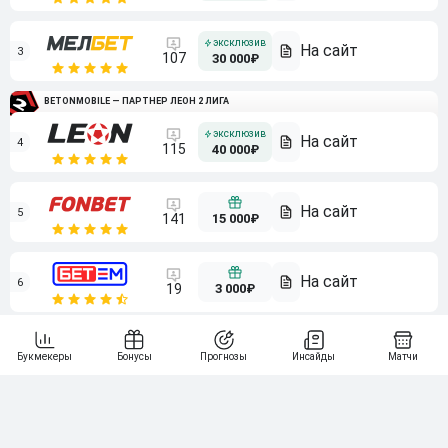
3
107
30 000₽
BETONMOBILE — ПАРТНЕР ЛЕОН 2 ЛИГА
4
115
40 000₽
5
15 000₽
141
6
3 000₽
19
7
64
10 000₽
Смотреть всех