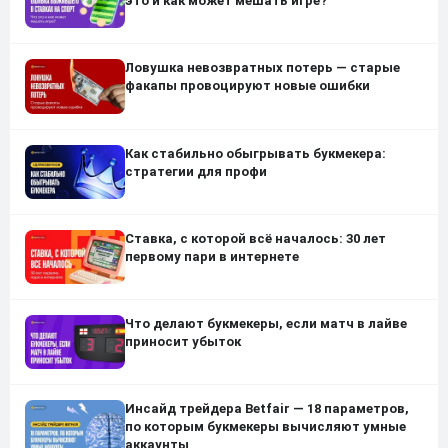
это и как может мешать игре?
Ловушка невозвратных потерь — старые
факапы провоцируют новые ошибки
Как стабильно обыгрывать букмекера:
стратегии для профи
Ставка, с которой всё началось: 30 лет
первому пари в интернете
Что делают букмекеры, если матч в лайве
приносит убыток
Инсайд трейдера Betfair — 18 параметров,
по которым букмекеры вычисляют умные
аккаунты