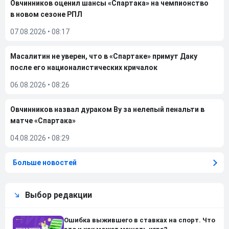
Овчинников оценил шансы «Спартака» на чемпионство
в новом сезоне РПЛ
07.08.2026
•
08:17
Масалитин не уверен, что в «Спартаке» примут Даку
после его националистических кричалок
06.08.2026
•
08:26
Овчинников назвал дураком Ву за нелепый пенальти в
матче «Спартака»
04.08.2026
•
08:29
Больше новостей
Выбор редакции
Ошибка выжившего в ставках на спорт. Что