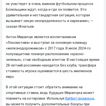
не участвует в очень важном футбольном процессе.
Болельщики ждут, когда и где он появится. Это
удивительная и нестандартная ситуация, которая
вызывает некую неопределенность и нарекание», —
сказал Игнатьев.
Антон Миранчук является воспитанником
«Локомотива» и выступал за основную команду
«железнодорожников» с 2017 года. В июле 2024-го
полузащитник покинул расположение «красно-
зеленых», став свободным агентов. В настоящее время
28-летний россиянин находится без клуба, трансфера
стоимость игрока оценивается в шесть миллионов
евро.
В этой ситуации стоит обратить внимание на
спортивные ставки, ведь будущее Миранчука может
повлиять на котировки. Используя
Baltbet промокод
,
вы можете получить дополнительные бонусы при