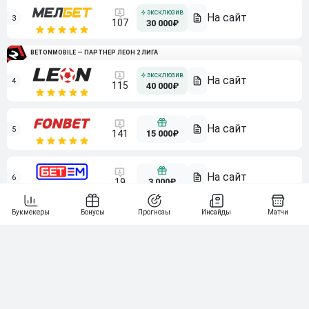
3
107
30 000₽
BETONMOBILE — ПАРТНЕР ЛЕОН 2 ЛИГА
4
115
40 000₽
5
15 000₽
141
6
3 000₽
19
7
64
10 000₽
Смотреть всех