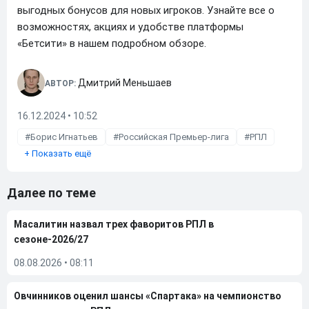
выгодных бонусов для новых игроков. Узнайте все о
возможностях, акциях и удобстве платформы
«Бетсити» в нашем подробном обзоре.
Дмитрий Меньшаев
АВТОР:
16.12.2024 • 10:52
Борис Игнатьев
Российская Премьер-лига
РПЛ
+
Показать ещё
Далее по теме
Масалитин назвал трех фаворитов РПЛ в
сезоне-2026/27
08.08.2026
•
08:11
Овчинников оценил шансы «Спартака» на чемпионство