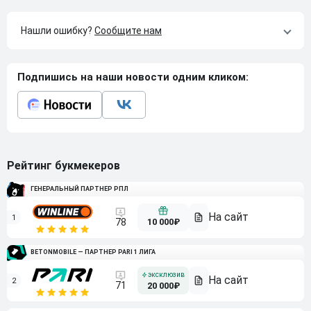
Нашли ошибку?
Сообщите нам
Подпишись на наши новости одним кликом:
Рейтинг букмекеров
ГЕНЕРАЛЬНЫЙ ПАРТНЕР РПЛ
1
10 000₽
78
BETONMOBILE — ПАРТНЕР PARI 1 ЛИГА
2
71
20 000₽