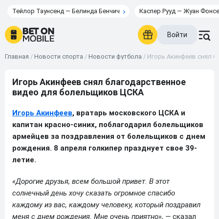
Тейлор Таунсенд — Белинда Бенчич
Каспер Рууд — Жуан Фонс
Войти
Главная
/
Новости спорта
/
Новости футбола
/
Игорь Акинфеев снял 
Игорь Акинфеев снял благодарственное
видео для болельщиков ЦСКА
Игорь Акинфеев
, вратарь московского ЦСКА и
капитан красно-синих, поблагодарил болельщиков
армейцев за поздравления от болельщиков с днем
рождения. 8 апреля голкипер празднует свое 39-
летие.
«Дорогие друзья, всем большой привет. В этот
солнечный день хочу сказать огромное спасибо
каждому из вас, каждому человеку, который поздравил
меня с днем рождения. Мне очень приятно», —
сказал