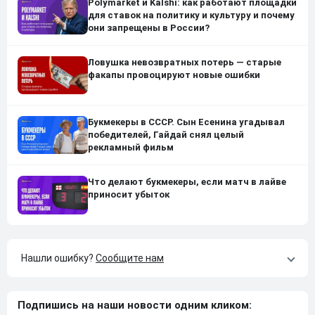
Polymarket и Kalshi: как работают площадки
для ставок на политику и культуру и почему
они запрещены в России?
Ловушка невозвратных потерь — старые
факапы провоцируют новые ошибки
Букмекеры в СССР. Сын Есенина угадывал
победителей, Гайдай снял целый
рекламный фильм
Что делают букмекеры, если матч в лайве
приносит убыток
Нашли ошибку?
Сообщите нам
Подпишись на наши новости одним кликом: