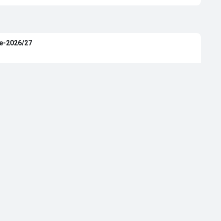
е-2026/27
ионство в новом сезоне РПЛ
 Даку после его националистических кричалок
льти в матче «Спартака»