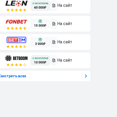
40 000₽
15 000₽
3 000₽
10 000₽
Смотреть всех