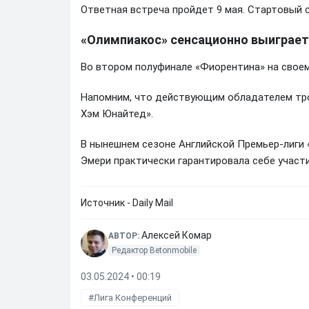
Ответная встреча пройдет 9 мая. Стартовый с
«Олимпиакос» сенсационно выиграет
Во втором полуфинале «Фиорентина» на своем 
Напомним, что действующим обладателем тро
Хэм Юнайтед».
В нынешнем сезоне Английской Премьер-лиги 
Эмери практически гарантировала себе участ
Источник - Daily Mail
Алексей Комар
АВТОР:
Редактор Betonmobile
03.05.2024 • 00:19
Лига Конференций