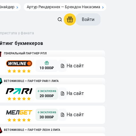
Шнайдер
Артур Риндеркнех — Брендон Накасима
Войти
приступа у фаната
йтинг букмекеров
ГЕНЕРАЛЬНЫЙ ПАРТНЕР РПЛ
10 000₽
BETONMOBILE — ПАРТНЕР PARI 1 ЛИГА
20 000₽
30 000₽
BETONMOBILE — ПАРТНЕР ЛЕОН 2 ЛИГА