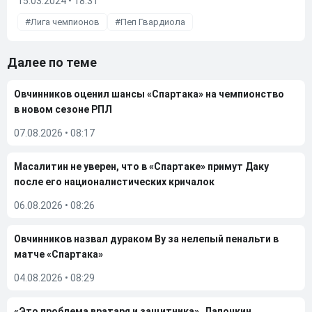
15.03.2024 • 18:31
Лига чемпионов
Пеп Гвардиола
Далее по теме
Овчинников оценил шансы «Спартака» на чемпионство
в новом сезоне РПЛ
07.08.2026
•
08:17
Масалитин не уверен, что в «Спартаке» примут Даку
после его националистических кричалок
06.08.2026
•
08:26
Овчинников назвал дураком Ву за нелепый пенальти в
матче «Спартака»
04.08.2026
•
08:29
«Это проблема вратаря и защитника». Лапочкин