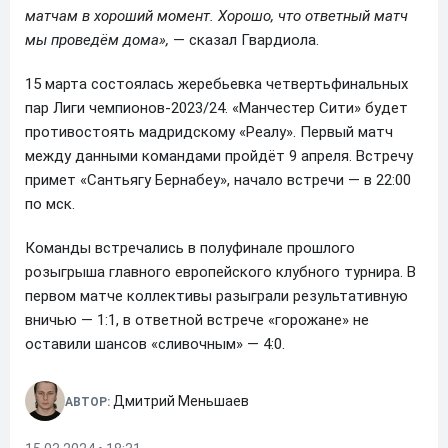
матчам в хороший момент. Хорошо, что ответный матч
мы проведём дома»,
— сказал Гвардиола.
15 марта состоялась жеребьевка четвертьфинальных
пар Лиги чемпионов-2023/24. «Манчестер Сити» будет
противостоять мадридскому «Реалу». Первый матч
между данными командами пройдёт 9 апреля. Встречу
примет «Сантьягу Бернабеу», начало встречи — в 22:00
по мск.
Команды встречались в полуфинале прошлого
розыгрыша главного европейского клубного турнира. В
первом матче коллективы разыграли результативную
вничью — 1:1, в ответной встрече «горожане» не
оставили шансов «сливочным» — 4:0.
Дмитрий Меньшаев
АВТОР: