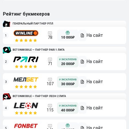
Рейтинг букмекеров
ГЕНЕРАЛЬНЫЙ ПАРТНЕР РПЛ
1
10 000₽
78
BETONMOBILE — ПАРТНЕР PARI 1 ЛИГА
2
71
20 000₽
3
107
30 000₽
BETONMOBILE — ПАРТНЕР ЛЕОН 2 ЛИГА
4
115
40 000₽
5