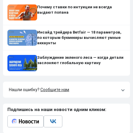
Почему ставки по интуиции не всегда
выдают попана
Инсайд трейдера Betfair — 18 параметров,
по которым букмекеры вычисляют умные
аккаунты
Заблуждение зеленого леса — когда детали
заслоняют глобальную картину
Нашли ошибку?
Сообщите нам
Подпишись на наши новости одним кликом: