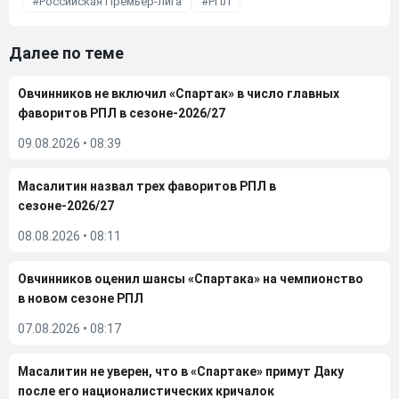
Российская Премьер-лига
РПЛ
Далее по теме
Овчинников не включил «Спартак» в число главных
фаворитов РПЛ в сезоне-2026/27
09.08.2026
•
08:39
Масалитин назвал трех фаворитов РПЛ в
сезоне-2026/27
08.08.2026
•
08:11
Овчинников оценил шансы «Спартака» на чемпионство
в новом сезоне РПЛ
07.08.2026
•
08:17
Масалитин не уверен, что в «Спартаке» примут Даку
после его националистических кричалок