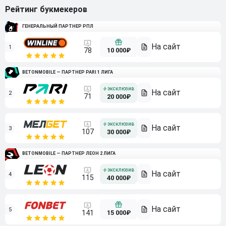
Рейтинг букмекеров
ГЕНЕРАЛЬНЫЙ ПАРТНЕР РПЛ
1
10 000₽
78
BETONMOBILE — ПАРТНЕР PARI 1 ЛИГА
2
71
20 000₽
3
107
30 000₽
BETONMOBILE — ПАРТНЕР ЛЕОН 2 ЛИГА
4
115
40 000₽
5
15 000₽
141