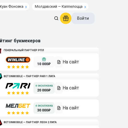
Жуан Фонсека
Молдавский — Каппелоцца
Войти
йтинг букмекеров
ГЕНЕРАЛЬНЫЙ ПАРТНЕР РПЛ
10 000₽
BETONMOBILE — ПАРТНЕР PARI 1 ЛИГА
20 000₽
30 000₽
BETONMOBILE — ПАРТНЕР ЛЕОН 2 ЛИГА