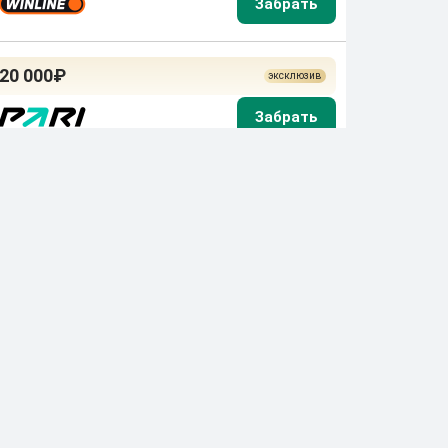
20 000₽
40 000₽
15 000₽
Промокоды