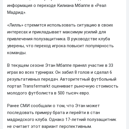
информация о переходе Килиана Мбаппе в «Реал
Мадрид».
«Лилль» стремится использовать ситуацию в своих
интересах и прикладывает максимум усилий для
привлечения полузащитника. В руководстве клуба
уверены, что переход игрока повысит популярность
команды.
В текущем сезоне Этан Мбаппе принял участие в 33
играх во всех турнирах. Он забил 8 голов и сделал 6
результативных передач. Авторитетный футбольный
портал Transfermarkt оценивает рыночную стоимость
молодого футболиста в 500 тысяч евро.
Ранее СМИ сообщали о том, что Этан может
последовать примеру брата и перейти в стан
мадридского клуба. Однако 17-летний полузащитник
не считает этот вариант перспективным.