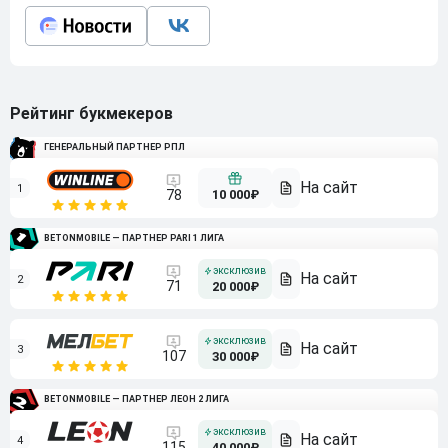
Рейтинг букмекеров
ГЕНЕРАЛЬНЫЙ ПАРТНЕР РПЛ
1
10 000₽
78
BETONMOBILE — ПАРТНЕР PARI 1 ЛИГА
2
71
20 000₽
3
107
30 000₽
BETONMOBILE — ПАРТНЕР ЛЕОН 2 ЛИГА
4
115
40 000₽