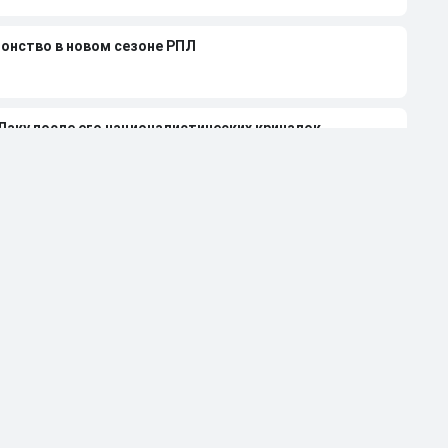
ионство в новом сезоне РПЛ
 Даку после его националистических кричалок
льти в матче «Спартака»