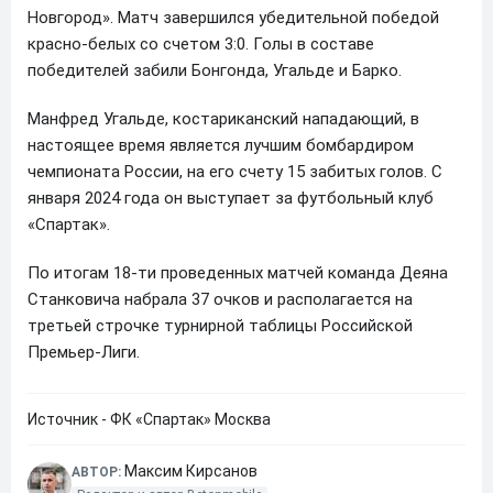
Новгород». Матч завершился убедительной победой
красно-белых со счетом 3:0. Голы в составе
победителей забили Бонгонда, Угальде и Барко.
Манфред Угальде, костариканский нападающий, в
настоящее время является лучшим бомбардиром
чемпионата России, на его счету 15 забитых голов. С
января 2024 года он выступает за футбольный клуб
«Спартак».
По итогам 18-ти проведенных матчей команда Деяна
Станковича набрала 37 очков и располагается на
третьей строчке турнирной таблицы Российской
Премьер-Лиги.
Источник - ФК «Спартак» Москва
Максим Кирсанов
АВТОР: