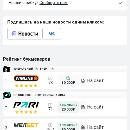
Нашли ошибку?
Сообщите нам
Подпишись на наши новости одним кликом:
Рейтинг букмекеров
ГЕНЕРАЛЬНЫЙ ПАРТНЕР РПЛ
1
10 000₽
78
BETONMOBILE — ПАРТНЕР PARI 1 ЛИГА
2
71
20 000₽
3
107
30 000₽