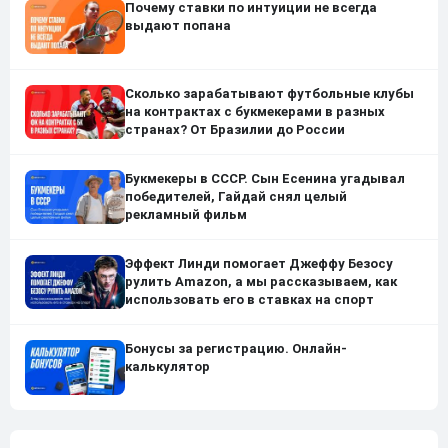
Почему ставки по интуиции не всегда
выдают попана
Сколько зарабатывают футбольные клубы
на контрактах с букмекерами в разных
странах? От Бразилии до России
Букмекеры в СССР. Сын Есенина угадывал
победителей, Гайдай снял целый
рекламный фильм
Эффект Линди помогает Джеффу Безосу
рулить Amazon, а мы рассказываем, как
использовать его в ставках на спорт
Бонусы за регистрацию. Онлайн-
калькулятор