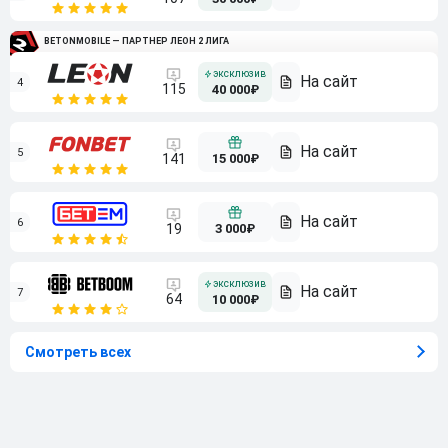
BETONMOBILE — ПАРТНЕР ЛЕОН 2 ЛИГА
4
115
40 000₽
5
15 000₽
141
6
3 000₽
19
7
64
10 000₽
Смотреть всех