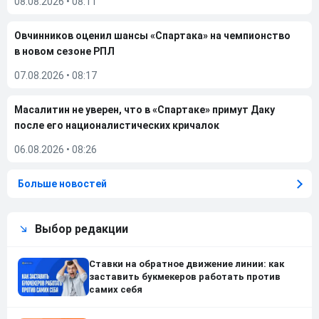
08.08.2026
•
08:11
Овчинников оценил шансы «Спартака» на чемпионство
в новом сезоне РПЛ
07.08.2026
•
08:17
Масалитин не уверен, что в «Спартаке» примут Даку
после его националистических кричалок
06.08.2026
•
08:26
Больше новостей
Выбор редакции
Ставки на обратное движение линии: как
заставить букмекеров работать против
самих себя