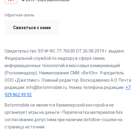
Обратная связь:
Связаться с нами
Свидетельство ЭЛ № ФС 77-76630 ОТ 26.08.2019 г. выдано
Федеральной службой по надзору в сфере связи,
информационных технологий и массовых коммуникаций
(Роскомнадзор). Наименование СМИ: «BetOn». Учредитель:
ООО «Джетликс». Главный редактор: Воскодавенко А.О. Почта
редакции: info@betonmobile.ru. Номер телефона редакции:
+7
929 862 99 92
.
Betonmobile не является букмекерской конторой и не
организует игры на деньги • Перепечатка материалов без
согласования допустима при наличии dofollow-ссылки на
страницу-источник