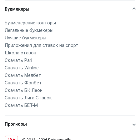
Букмекеры
Букмекерские конторы
Легальные букмекеры
Лучшие букмекеры
Приложения для ставок на спорт
Школа ставок
Скачать Pari
Скачать Winline
Скачать Мелбет
Скачать Фонбет
Скачать БК Леон
Скачать Лига Ставок
Скачать БЕТ-М
Прогнозы
18+
© 2013 - 2026 Betonmobile