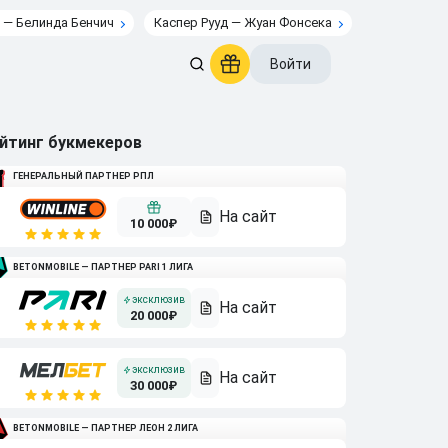
 — Белинда Бенчич
Каспер Рууд — Жуан Фонсека
Войти
йтинг букмекеров
ГЕНЕРАЛЬНЫЙ ПАРТНЕР РПЛ
10 000₽
BETONMOBILE — ПАРТНЕР PARI 1 ЛИГА
20 000₽
30 000₽
BETONMOBILE — ПАРТНЕР ЛЕОН 2 ЛИГА