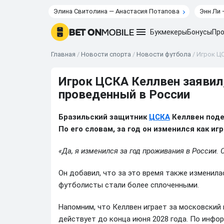
Элина Свитолина — Анастасия Потапова
Энн Ли 
Букмекеры
Бонусы
Про
Главная
/
Новости спорта
/
Новости футбола
/
Игрок ЦС
Игрок ЦСКА Келлвен заявил,
проведенный в России
Бразильский защитник
ЦСКА
Келлвен поде
По его словам, за год он изменился как игр
«Да, я изменился за год проживания в России. 
Он добавил, что за это время также изменила
футболисты стали более сплоченными.
Напомним, что Келлвен играет за московский 
действует до конца июня 2028 года. По инфор