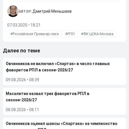
Дмитрий Меньшаев
АВТОР:
07.03.2025 • 18:21
Российская Премьер-лига
РПЛ
ФК ЦСКА Москва
Далее по теме
Овчинников не включил «Спартак» в число главных
фаворитов РПЛ в сезоне-2026/27
09.08.2026
•
08:39
Масалитин назвал трех фаворитов РПЛ в
сезоне-2026/27
08.08.2026
•
08:11
Овчинников оценил шансы «Спартака» на чемпионство