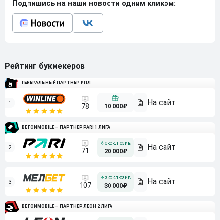
Подпишись на наши новости одним кликом:
Рейтинг букмекеров
ГЕНЕРАЛЬНЫЙ ПАРТНЕР РПЛ
1
10 000₽
78
BETONMOBILE — ПАРТНЕР PARI 1 ЛИГА
2
71
20 000₽
3
107
30 000₽
BETONMOBILE — ПАРТНЕР ЛЕОН 2 ЛИГА