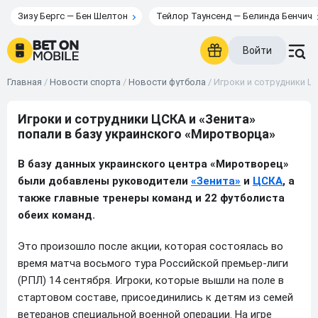
Зизу Бергс — Бен Шелтон
Тейлор Таунсенд — Белинда Бенчич
Войти
Главная
/
Новости спорта
/
Новости футбола
/
Игроки и сотрудники Ц
Игроки и сотрудники ЦСКА и «Зенита»
попали в базу украинского «Миротворца»
В базу данных украинского центра «Миротворец»
были добавлены руководители
«Зенита»
и
ЦСКА
, а
также главные тренеры команд и 22 футболиста
обеих команд.
Это произошло после акции, которая состоялась во
время матча восьмого тура Российской премьер-лиги
(РПЛ) 14 сентября. Игроки, которые вышли на поле в
стартовом составе, присоединились к детям из семей
ветеранов специальной военной операции. На игре