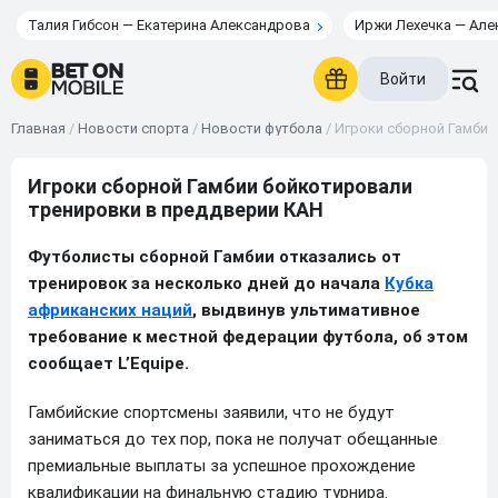
Талия Гибсон — Екатерина Александрова
Иржи Лехечка — Але
Войти
Главная
/
Новости спорта
/
Новости футбола
/
Игроки сборной Гамбии
Игроки сборной Гамбии бойкотировали
тренировки в преддверии КАН
Футболисты сборной Гамбии отказались от
тренировок за несколько дней до начала
Кубка
африканских наций
, выдвинув ультимативное
требование к местной федерации футбола, об этом
сообщает L’Equipe.
Гамбийские спортсмены заявили, что не будут
заниматься до тех пор, пока не получат обещанные
премиальные выплаты за успешное прохождение
квалификации на финальную стадию турнира.