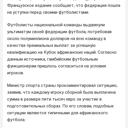
Французское издание сообщает, что федерация пошла
на уступки перед своими футболистами.
Футболисты национальной команды выдвинули
ультиматум своей федерации футбола, потребовав
около полумиллиона долларов на всю команду в
качестве премиальных выплат за успешную
квалификацию на Кубок африканских наций. Согласно
данным источника, гамбийским футбольным
функционерам пришлось согласиться на условия
игроков.
Министр спорта страны прокомментировал ситуацию,
заявив, что каждому игроку сборной была выплачена
сумма в размере пяти тысяч евро за участие в
подготовительных сборах. По его словам, подобные
ситуации являются типичными для африканского
футбола.