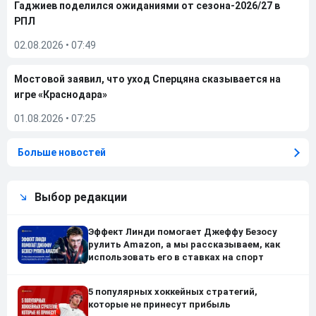
Гаджиев поделился ожиданиями от сезона-2026/27 в
РПЛ
02.08.2026
•
07:49
Мостовой заявил, что уход Сперцяна сказывается на
игре «Краснодара»
01.08.2026
•
07:25
Больше новостей
Выбор редакции
Эффект Линди помогает Джеффу Безосу
рулить Amazon, а мы рассказываем, как
использовать его в ставках на спорт
5 популярных хоккейных стратегий,
которые не принесут прибыль