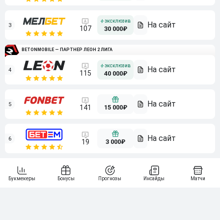
3
107
30 000₽
BETONMOBILE — ПАРТНЕР ЛЕОН 2 ЛИГА
4
115
40 000₽
5
15 000₽
141
6
3 000₽
19
7
64
10 000₽
Смотреть всех