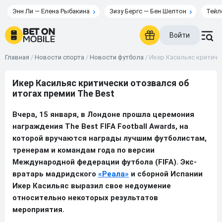
Энн Ли — Елена Рыбакина
Зизу Бергс — Бен Шелтон
Тейл
Войти
Главная
/
Новости спорта
/
Новости футбола
/
Икер Касильяс критичес
Икер Касильяс критически отозвался об
итогах премии The Best
Вчера, 15 января, в Лондоне прошла церемония
награждения The Best FIFA Football Awards, на
которой вручаются награды лучшим футболистам,
тренерам и командам года по версии
Международной федерации футбола (FIFA). Экс-
вратарь мадридского
«Реала»
и сборной Испании
Икер Касильяс выразил свое недоумение
относительно некоторых результатов
мероприятия.