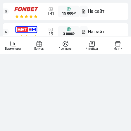
5
15 000₽
141
6
3 000₽
19
7
64
10 000₽
Смотреть всех