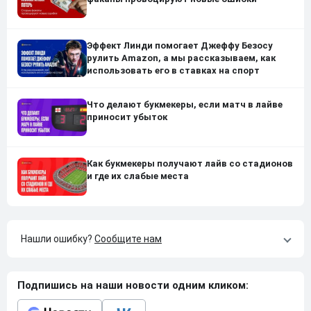
Эффект Линди помогает Джеффу Безосу
рулить Amazon, а мы рассказываем, как
использовать его в ставках на спорт
Что делают букмекеры, если матч в лайве
приносит убыток
Как букмекеры получают лайв со стадионов
и где их слабые места
Нашли ошибку?
Сообщите нам
Подпишись на наши новости одним кликом: