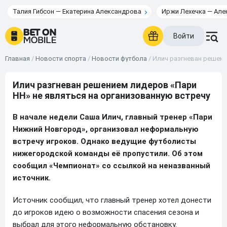
Талия Гибсон — Екатерина Александрова
Иржи Лехечка — Але
Войти
Главная
/
Новости спорта
/
Новости футбола
/
Илич разгневан решени
Илич разгневан решением лидеров «Пари
НН» не являться на организованную встречу
В начале недели Саша Илич, главный тренер «Пари
Нижний Новгород», организовал неформальную
встречу игроков. Однако ведущие футболисты
нижегородской команды её пропустили. Об этом
сообщил «Чемпионат» со ссылкой на неназванный
источник.
Источник сообщил, что главный тренер хотел донести
до игроков идею о возможности спасения сезона и
выбрал для этого неформальную обстановку.