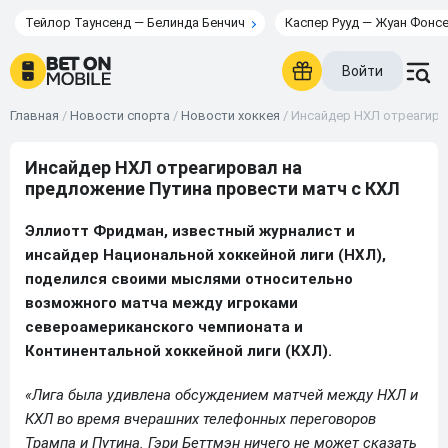
Тейлор Таунсенд — Белинда Бенчич
Каспер Рууд — Жуан Фонс
Войти
Главная
/
Новости спорта
/
Новости хоккея
/
Инсайдер НХЛ отреагиро
Инсайдер НХЛ отреагировал на
предложение Путина провести матч с КХЛ
Эллиотт Фридман, известный журналист и
инсайдер Национальной хоккейной лиги (НХЛ),
поделился своими мыслями относительно
возможного матча между игроками
североамериканского чемпионата и
Континентальной хоккейной лиги (КХЛ).
«Лига была удивлена ​​обсуждением матчей между НХЛ и
КХЛ во время вчерашних телефонных переговоров
Трампа и Путина. Гэри Беттмэн ничего не может сказать