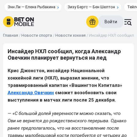
Энн Ли — Елена Рыбакина
Зизу Бергс — Бен Шелтон
Тейл
Войти
Главная
/
Новости спорта
/
Новости хоккея
/
Инсайдер НХЛ сообщил, к
Инсайдер НХЛ сообщил, когда Александр
Овечкин планирует вернуться на лед
Крис Джонстон, инсайдер Национальной
хоккейной лиги (НХЛ), выразил мнение, что
травмированный капитан «Вашингтон Кэпиталз»
Александр Овечкин
сможет возобновить свои
выступления в матчах лиги после 25 декабря.
—
«С большой долей уверенности можно сказать, что
Ови не вернется до рождественского перерыва. Однако
ранее предполагалось, что на восстановление после
травмы малоберцовой кости потребуется от четырех до